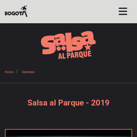
Pasar
al
contenido
principal
Sobrescribir
Inicio
Galerías
enlaces
de
ayuda
Salsa al Parque - 2019
a
la
navegación